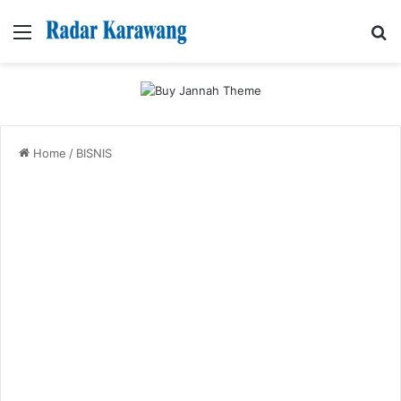
Menu
Se
Home
/
BISNIS