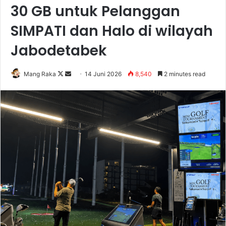
30 GB untuk Pelanggan
SIMPATI dan Halo di wilayah
Jabodetabek
Follow
Send
Mang Raka
14 Juni 2026
8,540
2 minutes read
on
an
X
email