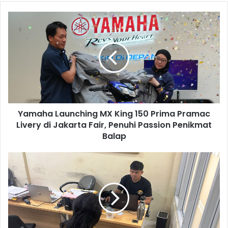
Yamaha
Launching
MX
King
150
Prima
Pramac
Livery
di
Yamaha Launching MX King 150 Prima Pramac
Jakarta
Fair,
Livery di Jakarta Fair, Penuhi Passion Penikmat
Penuhi
Balap
Passion
Penikmat
Satres
Balap
Narkoba
Polres
Karawang
Ringkus
3
Pengedar