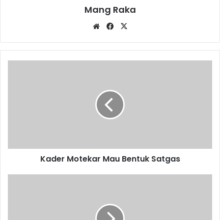
Mang Raka
Website
Facebook
X
Kader
Motekar
Mau
Bentuk
Satgas
Kader Motekar Mau Bentuk Satgas
Bekal
Sebelum
Jadi
Guru
PPKn