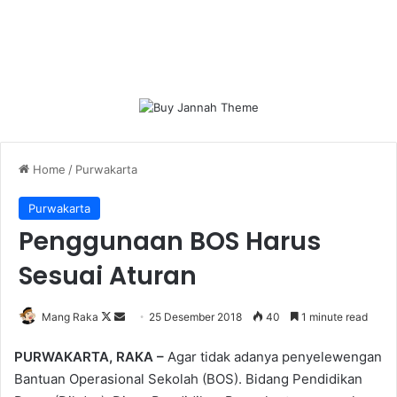
Home
/
Purwakarta
Purwakarta
Penggunaan BOS Harus
Sesuai Aturan
Follow
Send
Mang Raka
25 Desember 2018
40
1 minute read
on
an
PURWAKARTA, RAKA –
Agar tidak adanya penyelewengan
X
email
Bantuan Operasional Sekolah (BOS). Bidang Pendidikan