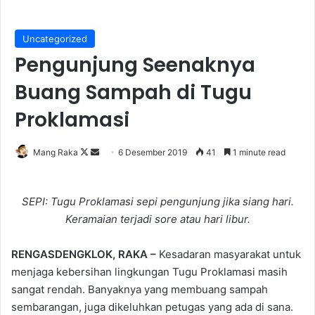
Uncategorized
Pengunjung Seenaknya
Buang Sampah di Tugu
Proklamasi
Follow
Send
Mang Raka
6 Desember 2019
41
1 minute read
on
an
X
email
SEPI: Tugu Proklamasi sepi pengunjung jika siang hari.
Keramaian terjadi sore atau hari libur.
RENGASDENGKLOK, RAKA –
Kesadaran masyarakat untuk
menjaga kebersihan lingkungan Tugu Proklamasi masih
sangat rendah. Banyaknya yang membuang sampah
sembarangan, juga dikeluhkan petugas yang ada di sana.