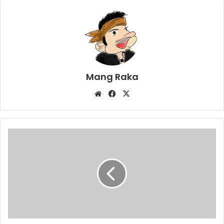
Mang Raka
Website
Facebook
X
Reses
Anggota
DPRD
Banjir
Keluhan