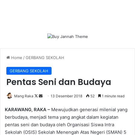
Home
/
GERBANG SEKOLAH
GERBANG SEKOLAH
Pentas Seni dan Budaya
Follow
Send
Mang Raka
13 Desember 2018
52
1 minute read
on
an
KARAWANG, RAKA –
Mewujudkan generasi milenial yang
X
email
berbudaya, menjadi tema yang angkat dalam kegiatan
pentas seni dan budaya oleh Organisasi Siswa Intra
Sekolah (OSIS) Sekolah Menengah Atas Negeri (SMAN) 5