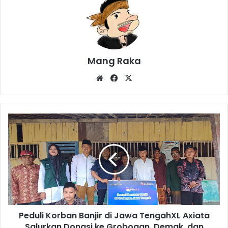
Mang Raka
Website
Facebook
X
Peduli
Korban
Banjir
di
Jawa
TengahXL
Axiata
Salurkan
Donasi
Peduli Korban Banjir di Jawa TengahXL Axiata
ke
Grobogan,
Salurkan Donasi ke Grobogan, Demak, dan