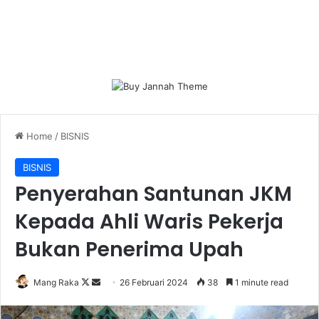
Home
/
BISNIS
BISNIS
Penyerahan Santunan JKM
Kepada Ahli Waris Pekerja
Bukan Penerima Upah
Follow
Send
Mang Raka
26 Februari 2024
38
1 minute read
on
an
X
email