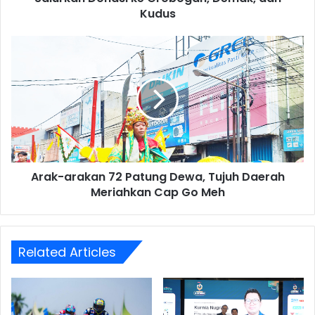
Demak,
Kudus
dan
Kudus
Arak-
arakan
72
Patung
Dewa,
Tujuh
Daerah
Meriahkan
Cap
Arak-arakan 72 Patung Dewa, Tujuh Daerah
Go
Meh
Meriahkan Cap Go Meh
Related Articles