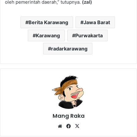
oleh pemerintah daerah,” tutupnya.
(zal)
Berita Karawang
Jawa Barat
Karawang
Purwakarta
radarkarawang
Mang Raka
Website
Facebook
X