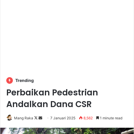
Trending
Perbaikan Pedestrian
Andalkan Dana CSR
Follow
Send
Mang Raka
7 Januari 2025
8,562
1 minute read
on
an
X
email