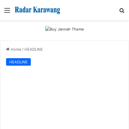
Menu
Se
Home
/
HEADLINE
HEADLINE