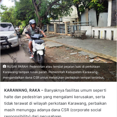
RUSAK PARAH: Pedestrian atau tempat pejalan kaki di perkotaan
Karawang tampak rusak parah. Pemerintah Kabupaten Karawang
mengandalkan dana CSR untuk melakukan perbaikan tempat tersebut.
KARAWANG, RAKA –
Banyaknya fasilitas umum seperti
halte dan pedestrian yang mengalami kerusakan, serta
tidak terawat di wilayah perkotaan Karawang, perbaikan
masih menunggu adanya dana CSR (corporate social
responsibility) dari perusahaan.