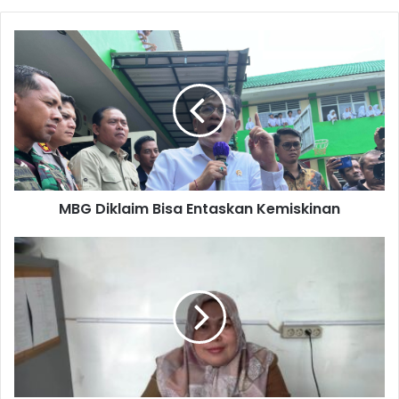
MBG
Diklaim
Bisa
Entaskan
Kemiskinan
MBG Diklaim Bisa Entaskan Kemiskinan
Pupuk
Subsidi
Mulai
Disebar
ke
Kios