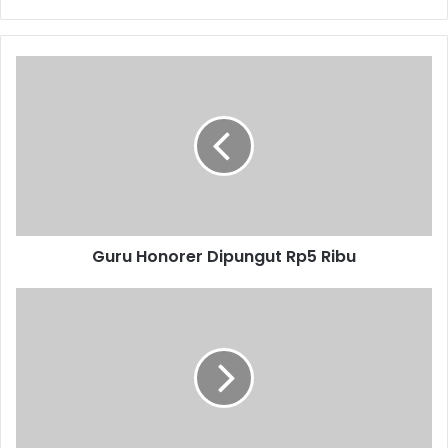
Guru
Honorer
Dipungut
Rp5
Ribu
Guru Honorer Dipungut Rp5 Ribu
Cellica
Tutupi
Isi
MoU
dengan
JSP