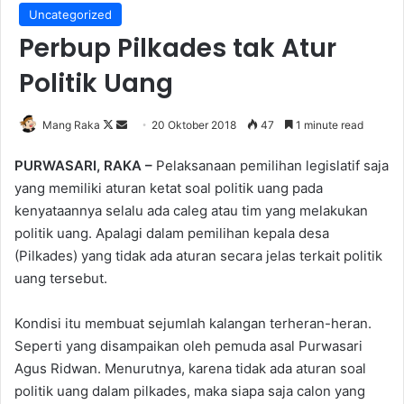
Uncategorized
Perbup Pilkades tak Atur
Politik Uang
Follow
Send
Mang Raka
20 Oktober 2018
47
1 minute read
on
an
PURWASARI, RAKA –
Pelaksanaan pemilihan legislatif saja
X
email
yang memiliki aturan ketat soal politik uang pada
kenyataannya selalu ada caleg atau tim yang melakukan
politik uang. Apalagi dalam pemilihan kepala desa
(Pilkades) yang tidak ada aturan secara jelas terkait politik
uang tersebut.
Kondisi itu membuat sejumlah kalangan terheran-heran.
Seperti yang disampaikan oleh pemuda asal Purwasari
Agus Ridwan. Menurutnya, karena tidak ada aturan soal
politik uang dalam pilkades, maka siapa saja calon yang