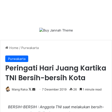
Home
/
Purwakarta
Purwakarta
Peringati Hari Juang Kartika
TNI Bersih-bersih Kota
Follow
Send
Mang Raka
7 Desember 2019
26
1 minute read
on
an
X
email
BERSIH-BERSIH : Anggota TNI saat melakukan bersih-