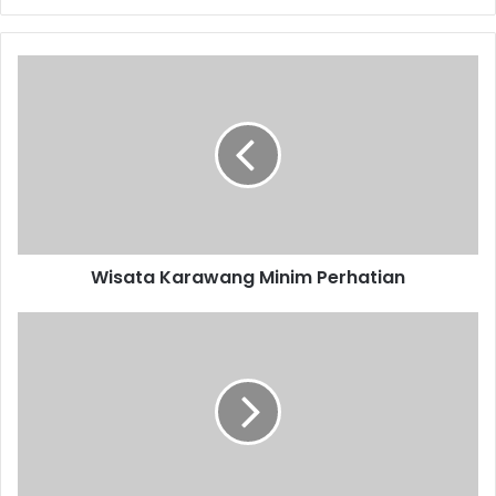
Wisata
Karawang
Minim
Perhatian
Wisata Karawang Minim Perhatian
Sungai
Cilamaya
di
Tangan
Tiga
Bupati