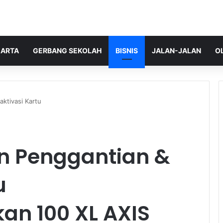
ARTA
GERBANG SEKOLAH
BISNIS
JALAN-JALAN
O
ktivasi Kartu
n Penggantian &
u
kan 100 XL AXIS