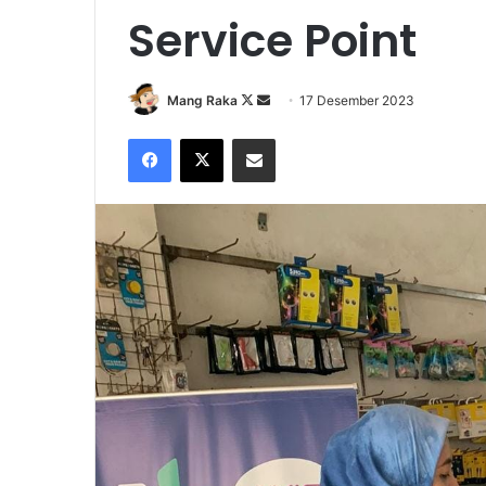
Service Point
Follow
Send
Mang Raka
17 Desember 2023
on
an
Facebook
X
Share via Email
X
email