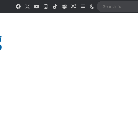
Facebook
X
YouTube
Instagram
TikTok
Log In
Random Article
Sidebar
Switch skin