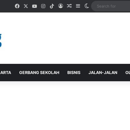
Facebook
X
YouTube
Instagram
TikTok
Log In
Random Article
Sidebar
Switch skin
ARTA
GERBANG SEKOLAH
BISNIS
JALAN-JALAN
O