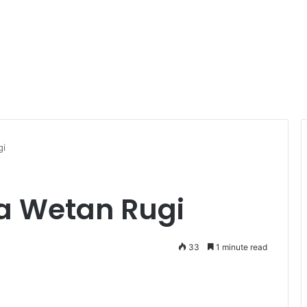
gi
a Wetan Rugi
33
1 minute read