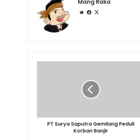
Mang Raka
Website
Facebook
X
PT
Surya
Saputra
Gemilang
Peduli
Korban
Banjir
PT Surya Saputra Gemilang Peduli
Korban Banjir