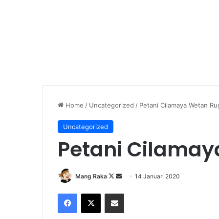
Home
/
Uncategorized
/
Petani Cilamaya Wetan Ru
Uncategorized
Petani Cilamay
Follow
Send
Mang Raka
14 Januari 2020
on
an
Facebook
X
Share via Email
X
email