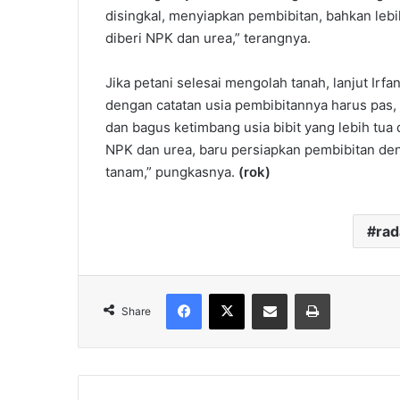
disingkal, menyiapkan pembibitan, bahkan leb
diberi NPK dan urea,” terangnya.
Jika petani selesai mengolah tanah, lanjut Irf
dengan catatan usia pembibitannya harus pas, y
dan bagus ketimbang usia bibit yang lebih tua d
NPK dan urea, baru persiapkan pembibitan denga
tanam,” pungkasnya.
(rok)
ra
Facebook
X
Share via Email
Print
Share