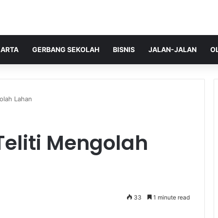
ARTA
GERBANG SEKOLAH
BISNIS
JALAN-JALAN
O
golah Lahan
Teliti Mengolah
33
1 minute read