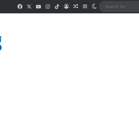
Facebook
X
YouTube
Instagram
TikTok
Log In
Random Article
Sidebar
Switch skin