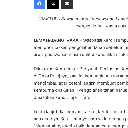
X
email
TRAKTOR : Sawah di areal pesawahan Lemaha
menjadi kunci utama agar 
LEMAHABANG, RAKA –
Waspadai kerdil rumput
memprioritaskan pengolahan tanah sebelum me
areal pesawahan masih sulit dikendalikan sek
Dikatakan Koordinator Penyuluh Pertanian Kec
di Desa Pulojaya, saat ini kemungkinan seranga
mengimbau agar petani jangan membuat pembi
sempurna dilakukan. “Pengolahan tanah harus d
dipastikan subur,” ujar Irfan.
Lebih lanjut dia menyampaikan, kerdil rumput a
ada obatnya. Satu-satunya cara yaitu dengan
“Mencegahnya lebih baik dengan cara mengolah 