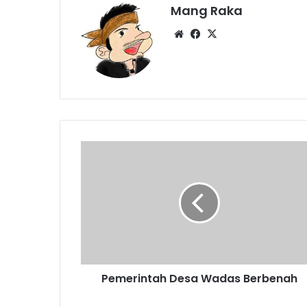
Mang Raka
Website
Facebook
X
Pemerintah
Desa
Wadas
Berbenah
Pemerintah Desa Wadas Berbenah