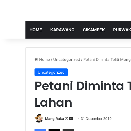
HOME
KARAWANG
CIKAMPEK
PURWAK
Home
/
Uncategorized
/
Petani Diminta Teliti Men
Uncategorized
Petani Diminta 
Lahan
Follow
Send
Mang Raka
31 Desember 2019
on
an
Facebook
X
Share via Email