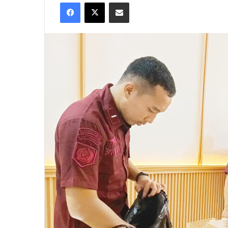
Facebook
X
Share via Email
X
email