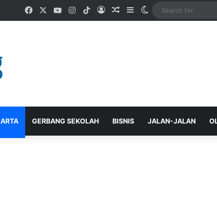
Facebook
X
YouTube
Instagram
TikTok
Log In
Random Article
Sidebar
Switch skin
ARTA
GERBANG SEKOLAH
BISNIS
JALAN-JALAN
O