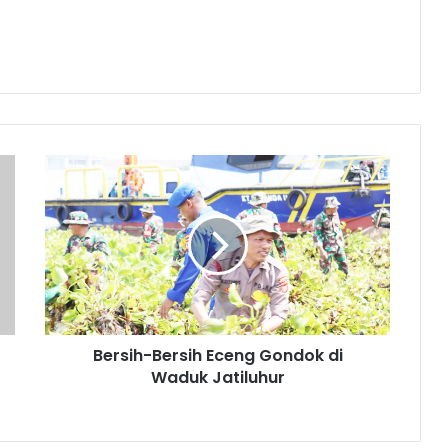
Bersih-
Bersih
Eceng
Gondok
di
Waduk
Jatiluhur
Bersih-Bersih Eceng Gondok di
Waduk Jatiluhur