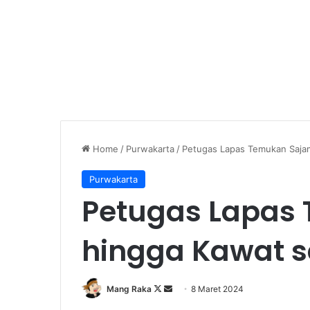
Home
/
Purwakarta
/
Petugas Lapas Temukan Sajam
Purwakarta
Petugas Lapas
hingga Kawat s
Follow
Send
Mang Raka
8 Maret 2024
on
an