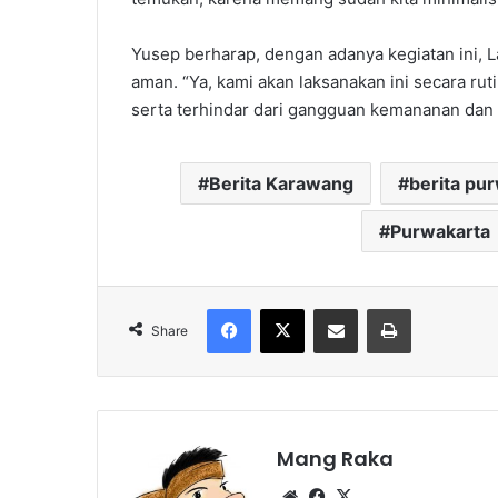
Yusep berharap, dengan adanya kegiatan ini, 
aman. “Ya, kami akan laksanakan ini secara ru
serta terhindar dari gangguan kemananan dan k
Berita Karawang
berita pu
Purwakarta
Facebook
X
Share via Email
Print
Share
Mang Raka
Website
Facebook
X