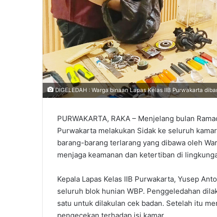
DIGELEDAH : Warga binaan Lapas Kelas IIB Purwakarta dibar
PURWAKARTA, RAKA – Menjelang bulan Ramadh
Purwakarta melakukan Sidak ke seluruh kama
barang-barang terlarang yang dibawa oleh War
menjaga keamanan dan ketertiban di lingkung
Kepala Lapas Kelas IIB Purwakarta, Yusep Ant
seluruh blok hunian WBP. Penggeledahan dila
satu untuk dilakulan cek badan. Setelah itu 
pengecekan terhadap isi kamar.