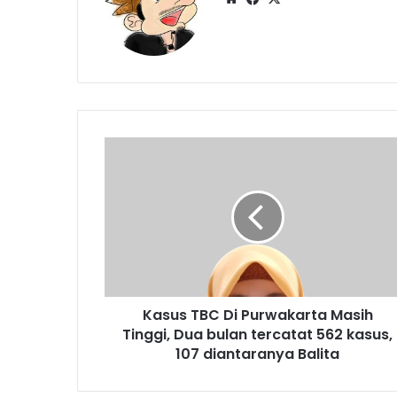
Kasus
TBC
Di
Purwakarta
Masih
Tinggi,
Dua
bulan
tercatat
Kasus TBC Di Purwakarta Masih
562
kasus,
Tinggi, Dua bulan tercatat 562 kasus,
107
107 diantaranya Balita
diantaranya
Balita