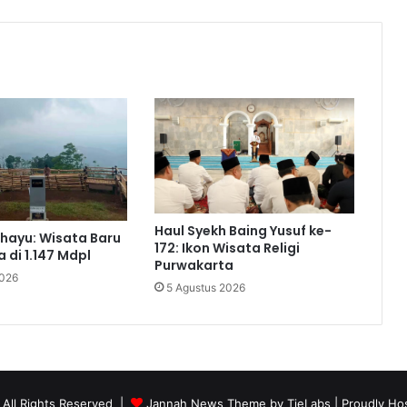
Haul Syekh Baing Yusuf ke-
hayu: Wisata Baru
172: Ikon Wisata Religi
 di 1.147 Mdpl
Purwakarta
2026
5 Agustus 2026
 All Rights Reserved |
Jannah News Theme by TieLabs
| Proudly Ho