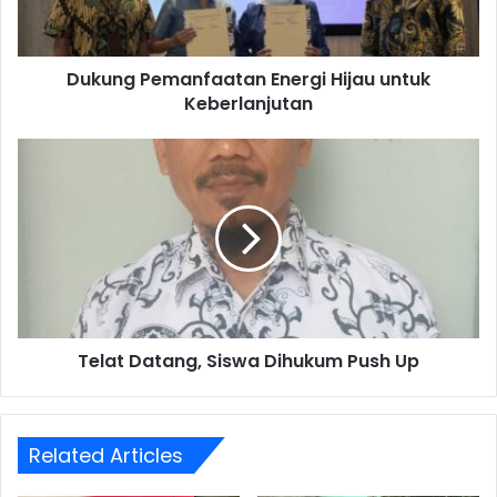
Dukung Pemanfaatan Energi Hijau untuk
Keberlanjutan
Telat
Datang,
Siswa
Dihukum
Push
Up
Telat Datang, Siswa Dihukum Push Up
Related Articles