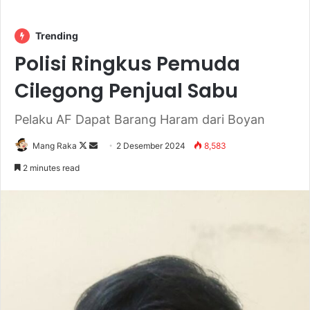
Trending
Polisi Ringkus Pemuda
Cilegong Penjual Sabu
Pelaku AF Dapat Barang Haram dari Boyan
Follow
Send
Mang Raka
2 Desember 2024
8,583
on
an
2 minutes read
X
email