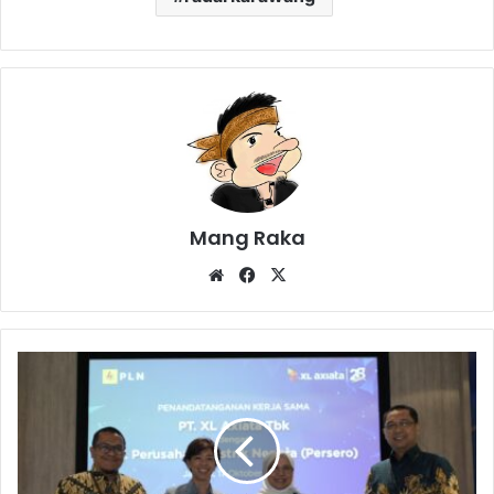
Mang Raka
Website
Facebook
X
Dukung
Pemanfaatan
Energi
Hijau
untuk
Keberlanjutan