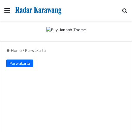
Menu
Se
Home
/
Purwakarta
Purwakarta