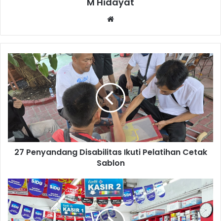
M Hidayat
Website
27
Penyandang
Disabilitas
Ikuti
Pelatihan
Cetak
Sablon
27 Penyandang Disabilitas Ikuti Pelatihan Cetak
Sablon
Warga
Purwakarta
Antre
Berburu