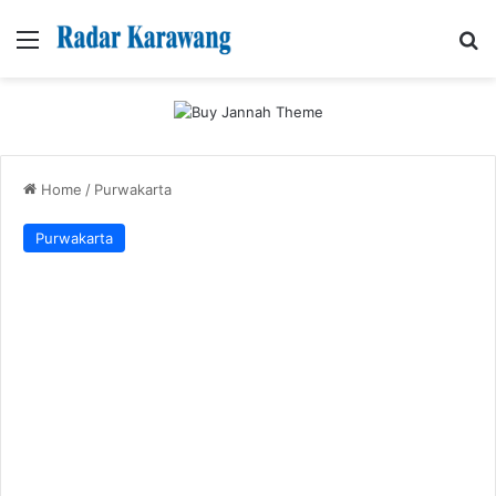
Menu
Se
Home
/
Purwakarta
Purwakarta