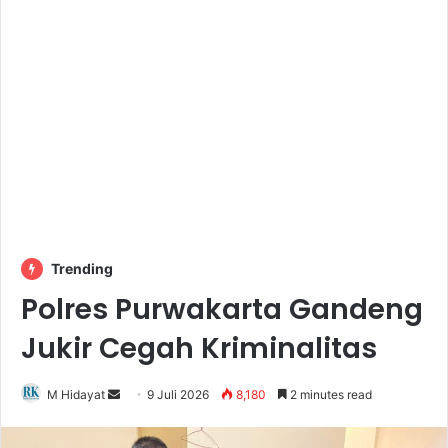
Trending
Polres Purwakarta Gandeng
Jukir Cegah Kriminalitas
Send
M Hidayat
9 Juli 2026
8,180
2 minutes read
an
email