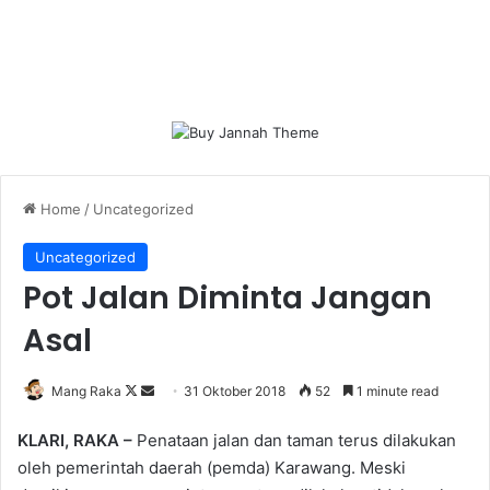
Home
/
Uncategorized
Uncategorized
Pot Jalan Diminta Jangan
Asal
Follow
Send
Mang Raka
31 Oktober 2018
52
1 minute read
on
an
KLARI, RAKA –
Penataan jalan dan taman terus dilakukan
X
email
oleh pemerintah daerah (pemda) Karawang. Meski