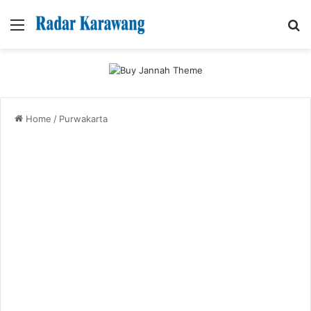
Menu
Se
Home
/
Purwakarta