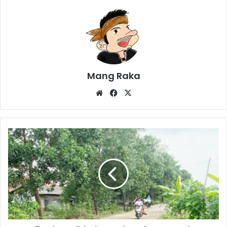
Mang Raka
Website
Facebook
X
5
Tahun
Dibiarkan
Jalan
Cisaat
Rusak