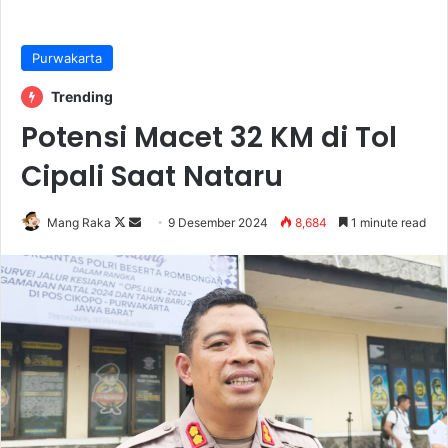
Purwakarta
Trending
Potensi Macet 32 KM di Tol
Cipali Saat Nataru
Follow
Send
Mang Raka
9 Desember 2024
8,684
1 minute read
on
an
X
email