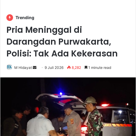
Trending
Pria Meninggal di
Darangdan Purwakarta,
Polisi: Tak Ada Kekerasan
Send
M Hidayat
9 Juli 2026
8,282
1 minute read
an
email