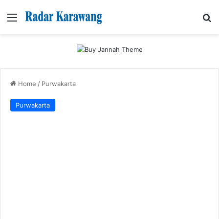
Menu
Se
Home
/
Purwakarta
Purwakarta