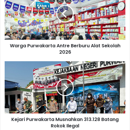
Antre
Berburu
Alat
Sekolah
2026
Warga Purwakarta Antre Berburu Alat Sekolah
2026
Kejari
Purwakarta
Musnahkan
313.128
Batang
Rokok
Ilegal
Kejari Purwakarta Musnahkan 313.128 Batang
Rokok Ilegal