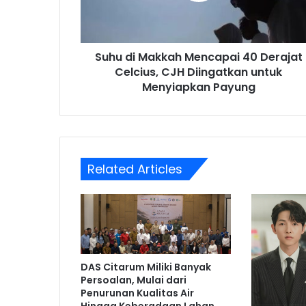
Celcius,
CJH
Diingatkan
Suhu di Makkah Mencapai 40 Derajat
untuk
Menyiapkan
Celcius, CJH Diingatkan untuk
Payung
Menyiapkan Payung
Related Articles
DAS Citarum Miliki Banyak
Persoalan, Mulai dari
Penurunan Kualitas Air
Hingga Keberadaan Lahan