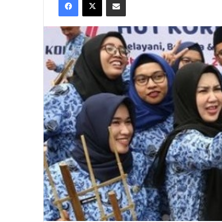
X
email