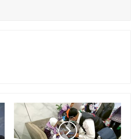
Kondisi
Kesehatan
Mesti
Prima,
CJH
Lansia