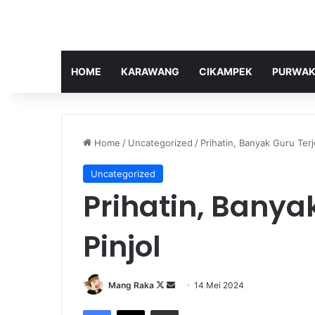
HOME
KARAWANG
CIKAMPEK
PURWAK
Home
/
Uncategorized
/
Prihatin, Banyak Guru Terje
Uncategorized
Prihatin, Banya
Pinjol
Follow
Send
Mang Raka
14 Mei 2024
on
an
Facebook
X
Share via Email