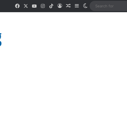
Facebook
X
YouTube
Instagram
TikTok
Log In
Random Article
Sidebar
Switch skin