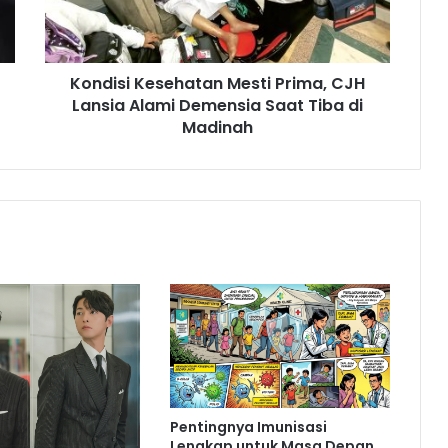
Alami
Demensia
Saat
Kondisi Kesehatan Mesti Prima, CJH
Tiba
di
Lansia Alami Demensia Saat Tiba di
Madinah
Madinah
Pentingnya Imunisasi
Lengkap untuk Masa Depan