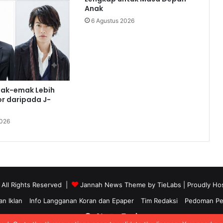
Anak
6 Agustus 2026
ak-emak Lebih
r daripada J-
2026
 All Rights Reserved |
Jannah News Theme by TieLabs
| Proudly Ho
n Iklan
Info Langganan Koran dan Epaper
Tim Redaksi
Pedoman Pem
Facebook
X
YouTube
Instagram
TikTok