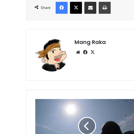
Facebook
X
Share via Email
Print
Share
Mang Raka
Website
Facebook
X
Suhu
di
Makkah
Mencapai
40
Derajat