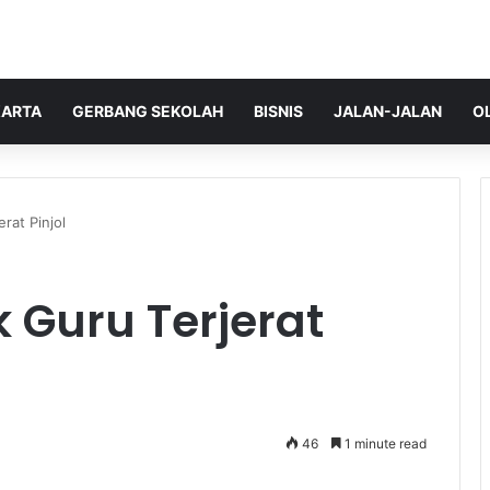
ARTA
GERBANG SEKOLAH
BISNIS
JALAN-JALAN
O
rat Pinjol
k Guru Terjerat
46
1 minute read