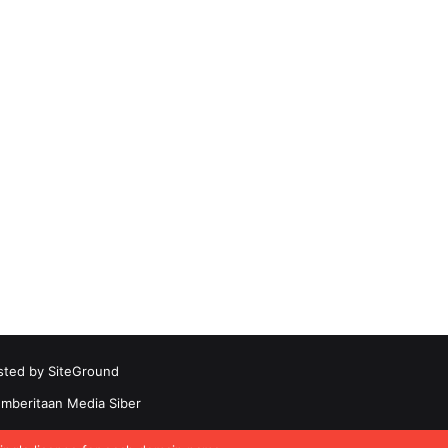
sted by
SiteGround
beritaan Media Siber