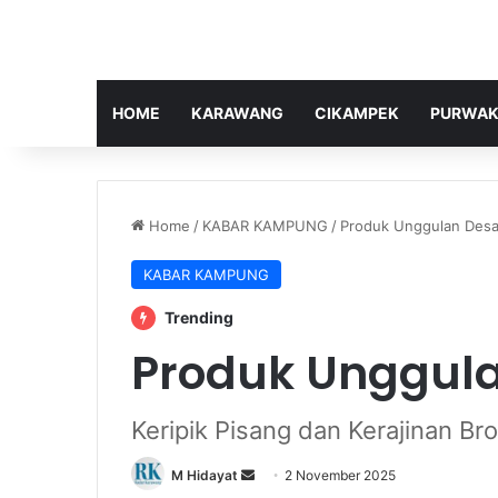
HOME
KARAWANG
CIKAMPEK
PURWAK
Home
/
KABAR KAMPUNG
/
‎Produk Unggulan Des
KABAR KAMPUNG
Trending
‎Produk Unggul
‎Keripik Pisang dan Kerajinan Br
Send
M Hidayat
2 November 2025