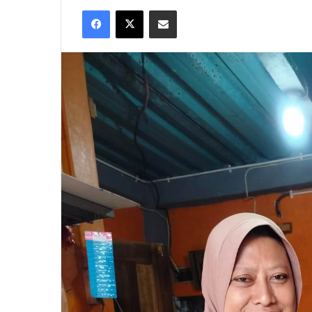
an
Facebook
X
Share via Email
email