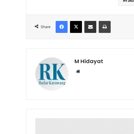
ra
Facebook
X
Share via Email
Print
Share
M Hidayat
Website
Desa
Karyasari