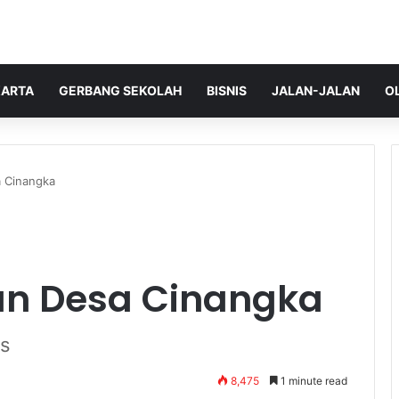
ARTA
GERBANG SEKOLAH
BISNIS
JALAN-JALAN
O
a Cinangka
an Desa Cinangka
os
8,475
1 minute read