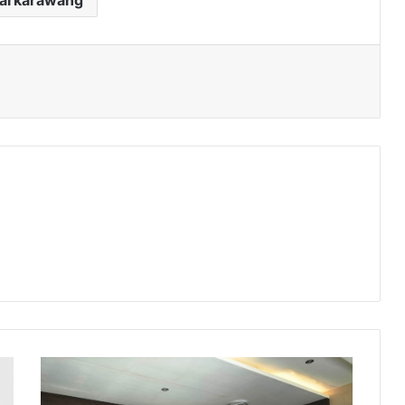
darkarawang
Pembangunan
Infrastruktur
Masih