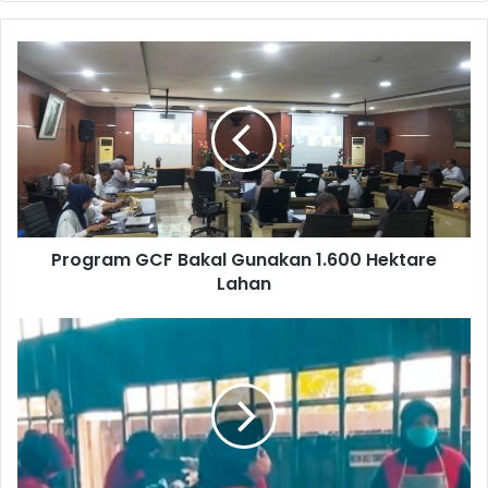
Program
GCF
Bakal
Gunakan
1.600
Hektare
Lahan
Program GCF Bakal Gunakan 1.600 Hektare
Lahan
Belajar
Pengolahan
Sampah
ke
Banyumas