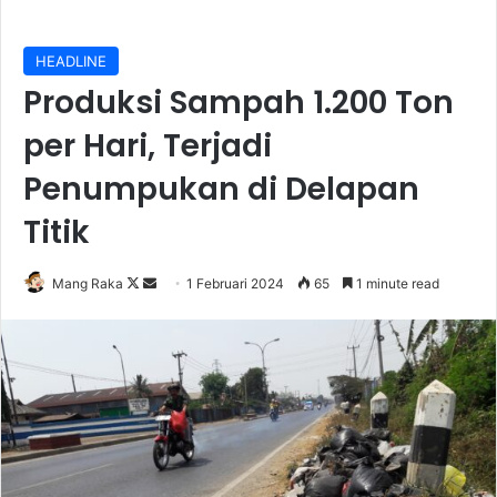
HEADLINE
Produksi Sampah 1.200 Ton
per Hari, Terjadi
Penumpukan di Delapan
Titik
Follow
Send
Mang Raka
1 Februari 2024
65
1 minute read
on
an
X
email