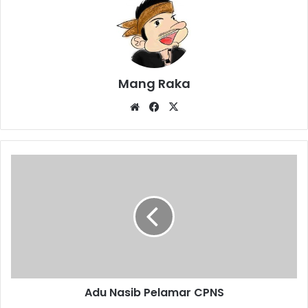
Mang Raka
Website
Facebook
X
Adu
Nasib
Pelamar
CPNS
Adu Nasib Pelamar CPNS