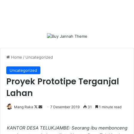
Home
/
Uncategorized
Uncategorized
Proyek Prototipe Terganjal
Lahan
Follow
Send
Mang Raka
7 Desember 2019
31
1 minute read
on
an
X
email
KANTOR DESA TELUKJAMBE: Seorang ibu membonceng