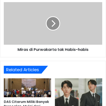
Miras
di
Purwakarta
tak
Habis-
habis
Miras di Purwakarta tak Habis-habis
Related Articles
DAS Citarum Miliki Banyak