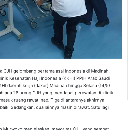
ra CJH gelombang pertama asal Indonesia di Madinah,
inik Kesehatan Haji Indonesia (KKHI) PPIH Arab Saudi
HI daerah kerja (daker) Madinah hingga Selasa (14/5)
dah ada 26 orang CJH yang mendapat perawatan di klinik
 masuk ruang rawat inap. Tiga di antaranya akhirnya
aik. Sedangkan, dua lainnya masih dirawat. Satu lagi
ro Murwoko menjelaskan, mayoritas CJH yang sempat