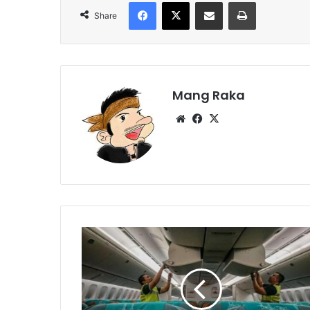
Facebook
X
Share via Email
Print
Share
Mang Raka
Website
Facebook
X
Pesawat
Garuda
Indonesia
yang
Mengangkut
450