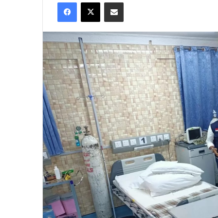
Facebook
X
Share via Email
X
email