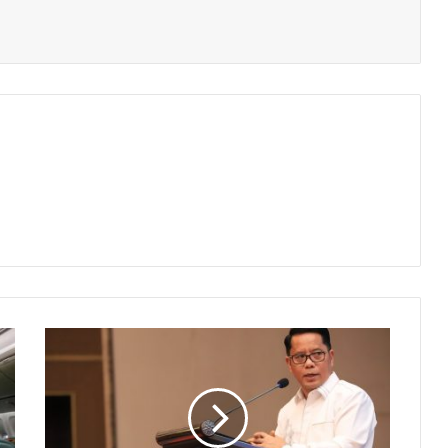
463.654
Pasangan
Bercerai,
Bimbingan
Perkawinan
Digencarkan