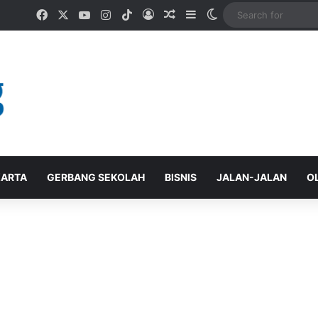
Facebook
X
YouTube
Instagram
TikTok
Log In
Random Article
Sidebar
Switch skin
ARTA
GERBANG SEKOLAH
BISNIS
JALAN-JALAN
O