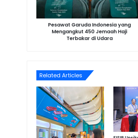
Jemaah
Haji
Terbakar
Pesawat Garuda Indonesia yang
di
Udara
Mengangkut 450 Jemaah Haji
Terbakar di Udara
Related Articles
FISIP Unsi