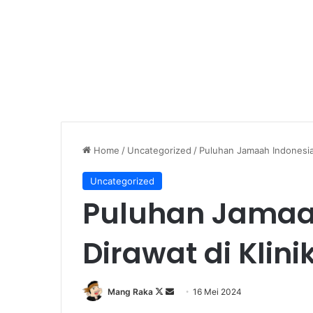
Home
/
Uncategorized
/
Puluhan Jamaah Indonesia 
Uncategorized
Puluhan Jamaa
Dirawat di Klin
Follow
Send
Mang Raka
16 Mei 2024
on
an