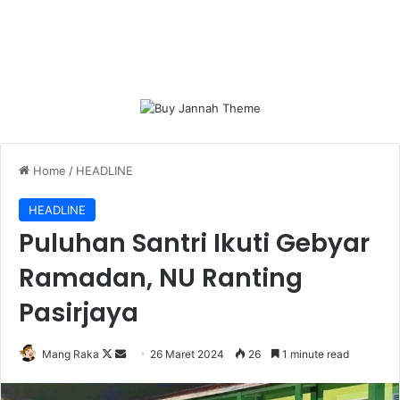
Home
/
HEADLINE
HEADLINE
Puluhan Santri Ikuti Gebyar
Ramadan, NU Ranting
Pasirjaya
Follow
Send
Mang Raka
26 Maret 2024
26
1 minute read
on
an
X
email