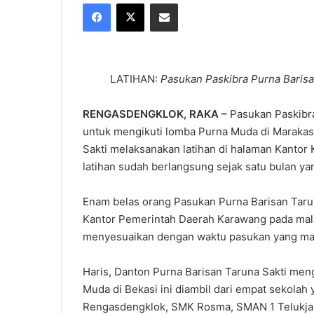
Facebook
X
Share via Email
X
email
LATIHAN:
Pasukan Paskibra Purna Barisa
RENGASDENGKLOK, RAKA –
Pasukan Paskibra
untuk mengikuti lomba Purna Muda di Marakas, 
Sakti melaksanakan latihan di halaman Kanto
latihan sudah berlangsung sejak satu bulan yan
Enam belas orang Pasukan Purna Barisan Tarun
Kantor Pemerintah Daerah Karawang pada malam
menyesuaikan dengan waktu pasukan yang mas
Haris, Danton Purna Barisan Taruna Sakti men
Muda di Bekasi ini diambil dari empat sekolah
Rengasdengklok, SMK Rosma, SMAN 1 Telukja