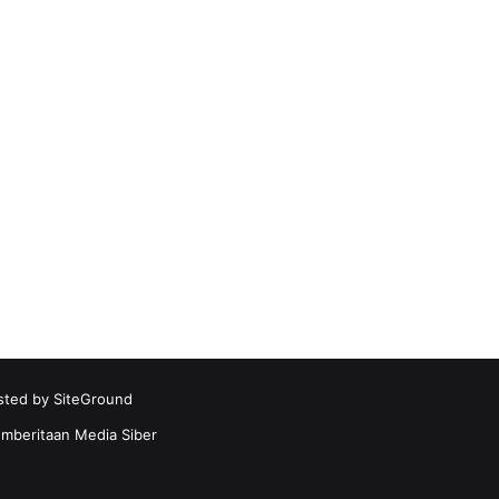
sted by
SiteGround
beritaan Media Siber