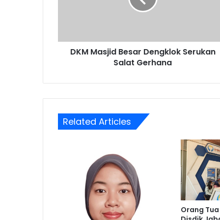
Salat
Gerhana
DKM Masjid Besar Dengklok Serukan
Salat Gerhana
Related Articles
Orang Tua
Disdik Ja