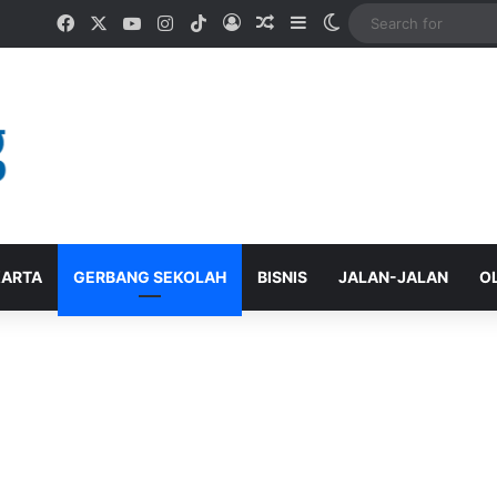
Facebook
X
YouTube
Instagram
TikTok
Log In
Random Article
Sidebar
Switch skin
ARTA
GERBANG SEKOLAH
BISNIS
JALAN-JALAN
O