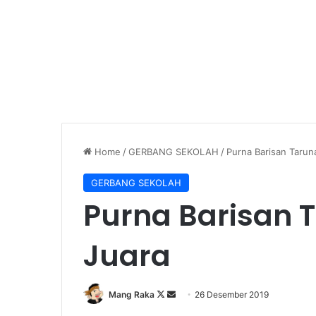
Home
/
GERBANG SEKOLAH
/
Purna Barisan Taruna
GERBANG SEKOLAH
Purna Barisan T
Juara
Follow
Send
Mang Raka
26 Desember 2019
on
an