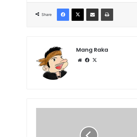
Facebook
X
Share via Email
Print
Share
Mang Raka
Website
Facebook
X
DKM
Masjid
Besar
Dengklok
Serukan