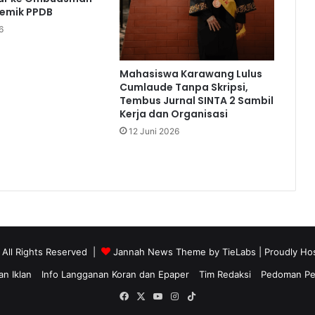
lemik PPDB
6
Mahasiswa Karawang Lulus
Cumlaude Tanpa Skripsi,
Tembus Jurnal SINTA 2 Sambil
Kerja dan Organisasi
12 Juni 2026
 All Rights Reserved |
Jannah News Theme by TieLabs
| Proudly Ho
n Iklan
Info Langganan Koran dan Epaper
Tim Redaksi
Pedoman Pem
Facebook
X
YouTube
Instagram
TikTok