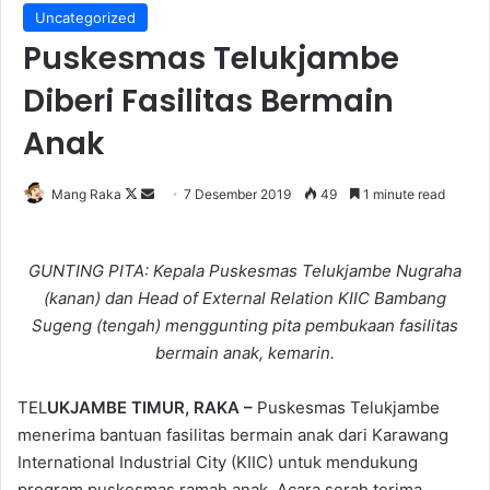
Uncategorized
Puskesmas Telukjambe
Diberi Fasilitas Bermain
Anak
Follow
Send
Mang Raka
7 Desember 2019
49
1 minute read
on
an
X
email
GUNTING PITA: Kepala Puskesmas Telukjambe Nugraha
(kanan) dan Head of External Relation KIIC Bambang
Sugeng (tengah) menggunting pita pembukaan fasilitas
bermain anak, kemarin.
TEL
UKJAMBE TIMUR, RAKA –
Puskesmas Telukjambe
menerima bantuan fasilitas bermain anak dari Karawang
International Industrial City (KIIC) untuk mendukung
program puskesmas ramah anak. Acara serah terima