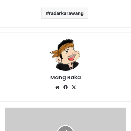
radarkarawang
Mang Raka
Website
Facebook
X
Sebulan,
50
Mahasiswa
Unsika