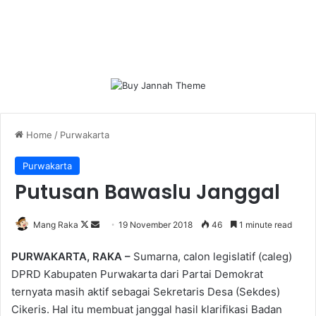
Home
/
Purwakarta
Purwakarta
Putusan Bawaslu Janggal
Follow
Send
Mang Raka
19 November 2018
46
1 minute read
on
an
PURWAKARTA, RAKA –
Sumarna, calon legislatif (caleg)
X
email
DPRD Kabupaten Purwakarta dari Partai Demokrat
ternyata masih aktif sebagai Sekretaris Desa (Sekdes)
Cikeris. Hal itu membuat janggal hasil klarifikasi Badan