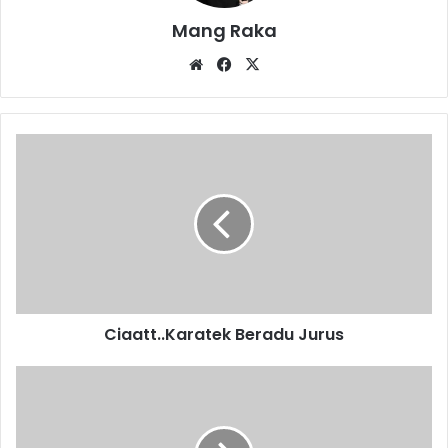
Mang Raka
Website
Facebook
X
Ciaatt..Karatek
Beradu
Jurus
Ciaatt..Karatek Beradu Jurus
Deklarasi
Pemilu
Damai
Minim