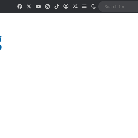
Facebook
X
YouTube
Instagram
TikTok
Log In
Random Article
Sidebar
Switch skin