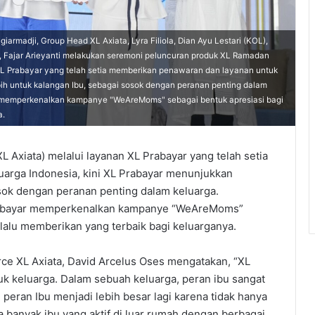
iarmadji, Group Head XL Axiata, Lyra Filiola, Dian Ayu Lestari (KOL),
, Fajar Arieyanti melakukan seremoni peluncuran produk XL Ramadan
 XL Prabayar yang telah setia memberikan penawaran dan layanan untuk
ebih untuk kalangan Ibu, sebagai sosok dengan peranan penting dalam
memperkenalkan kampanye "WeAreMoms" sebagai bentuk apresiasi bagi
a.
Axiata) melalui layanan XL Prabayar yang telah setia
arga Indonesia, kini XL Prabayar menunjukkan
osok dengan peranan penting dalam keluarga.
abayar memperkenalkan kampanye “WeAreMoms”
elalu memberikan yang terbaik bagi keluarganya.
ce XL Axiata, David Arcelus Oses mengatakan, “XL
k keluarga. Dalam sebuah keluarga, peran ibu sangat
eran Ibu menjadi lebih besar lagi karena tidak hanya
a banyak ibu yang aktif di luar rumah dengan berbagai