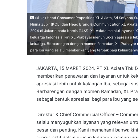
(ki-ka) Head Consumer Proposition XL Axiata, Sri Sofyana Sug
Nirina Zubir (KOL) dan Head Brand & Communication XL Axiata
2024 di Jakarta pada Kamis (14/3). XL Axiata melalui layanan
keluarga Indonesia, kini XL Prabayar menunjukkan apresiasi l
keluarga. Berbarengan dengan momen Ramadan, XL Prabayar 
para Ibu yang selalu memberikan yang terbaik bagi keluargany
JAKARTA, 15 MARET 2024. PT XL Axiata Tbk (XL 
memberikan penawaran dan layanan untuk kelu
apresiasi lebih untuk kalangan Ibu, sebagai s
Berbarengan dengan momen Ramadan, XL Pr
sebagai bentuk apresiasi bagi para Ibu yang s
Direktur & Chief Commercial Officer – Commer
selalu menyuguhkan layanan yang relevan untu
besar dan penting. Kami memahami bahwa kini p
sangat aktif dalam urusan keluarga, namun jug