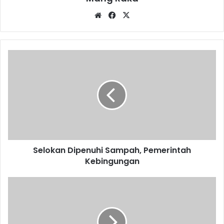
Website
Facebook
X
Selokan
Dipenuhi
Sampah,
Pemerintah
Kebingungan
Selokan Dipenuhi Sampah, Pemerintah
Kebingungan
Lingkungan
Polsek
Klari
Ditanami
Pohon