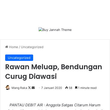
Home
/
Uncategorized
Uncategorized
Rawan Meluap, Bendungan
Curug Diawasi
Follow
Send
Mang Raka
7 Januari 2020
58
1 minute read
on
an
X
email
PANTAU DEBIT AIR : Anggota Satgas Citarum Harum