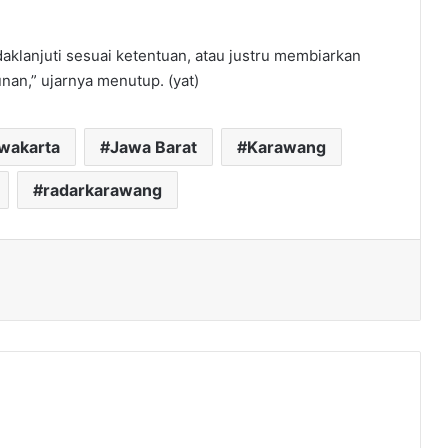
klanjuti sesuai ketentuan, atau justru membiarkan
nan,” ujarnya menutup. (yat)
rwakarta
Jawa Barat
Karawang
radarkarawang