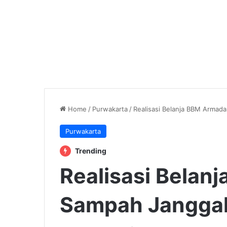
Home
/
Purwakarta
/
‎Realisasi Belanja BBM Armad
Purwakarta
Trending
‎Realisasi Bela
Sampah Jangga