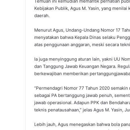
Temuan ini kemudian memantik perhatian publ
Kebijakan Publik, Agus M. Yasin, yang menilai
daerah.
Menurut Agus, Undang-Undang Nomor 17 Tahu
menyatakan bahwa Kepala Dinas selaku Pengg
atas penggunaan anggaran, meski secara tekni
Ia juga menyinggung aturan lain, yakni UU N
dan Tanggung Jawab Keuangan Negara. Regula
berkewajiban memberikan pertanggungjawaban
“Permendagri Nomor 77 Tahun 2020 semakin m
sebagai PA bertanggung jawab penuh, sement
jawab operasional. Adapun PPK dan Bendahara
teknis penatausahaan,” jelas Agus M. Yasin, Jum
Lebih jauh, Agus menegaskan bahwa bola panas