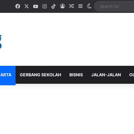
Facebook
X
YouTube
Instagram
TikTok
Log In
Random Article
Sidebar
Switch skin
ARTA
GERBANG SEKOLAH
BISNIS
JALAN-JALAN
O