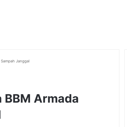
a Sampah Janggal
nja BBM Armada
l