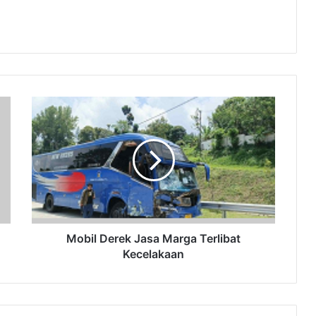
‎Mobil
Derek
Jasa
Marga
Terlibat
Kecelakaan
‎Mobil Derek Jasa Marga Terlibat
Kecelakaan