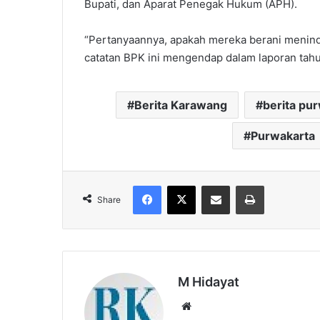
Bupati, dan Aparat Penegak Hukum (APH).
“Pertanyaannya, apakah mereka berani meninda
catatan BPK ini mengendap dalam laporan tahu
Berita Karawang
berita pu
Purwakarta
Facebook
X
Share via Email
Print
Share
M Hidayat
Website