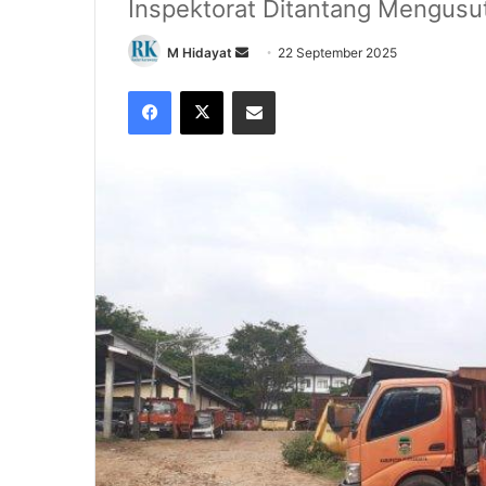
‎Inspektorat Ditantang Mengusu
Send
M Hidayat
22 September 2025
an
Facebook
X
Share via Email
email