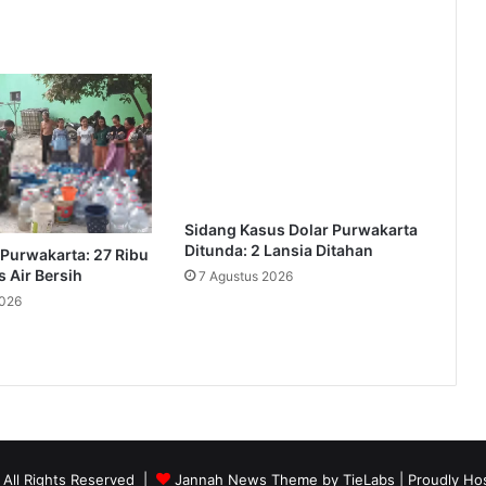
Sidang Kasus Dolar Purwakarta
Ditunda: 2 Lansia Ditahan
Purwakarta: 27 Ribu
s Air Bersih
7 Agustus 2026
2026
 All Rights Reserved |
Jannah News Theme by TieLabs
| Proudly Ho