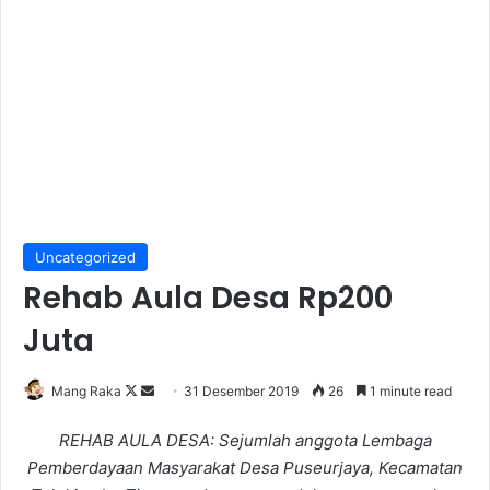
Uncategorized
Rehab Aula Desa Rp200
Juta
Follow
Send
Mang Raka
31 Desember 2019
26
1 minute read
on
an
REHAB AULA DESA: Sejumlah anggota Lembaga
X
email
Pemberdayaan Masyarakat Desa Puseurjaya, Kecamatan