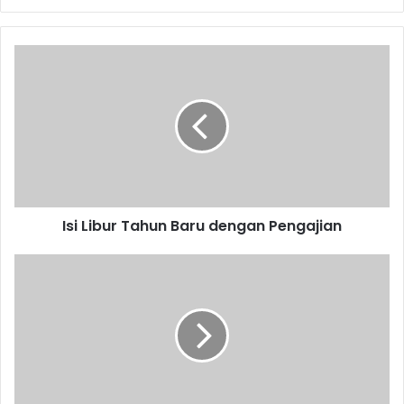
Isi
Libur
Tahun
Baru
dengan
Pengajian
Isi Libur Tahun Baru dengan Pengajian
Pemerintah
Desa
Wadas
Berbenah