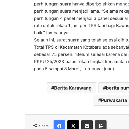
perhitungan suara hanya diperbolehkan meng
perhitungan suara menjadi lama. “Selama rekap
perhitungan 4 panel menjadi 3 panel sesuai ar
rata untuk rekap 1 jam per TPS tapi bagi Bawa
baik,” tambahnya.
Sejauh ini, surat suara yang telah selesai dihi
Total TPS di Kecamatan Kotabaru ada sebanyak 
sebesar 75 persen. “Belum selesai karena dar
PKPU 25/2023 batas rekap tingkat kecamatan s
pada 5 sampai 8 Maret,” tutupnya. (nad)
Berita Karawang
berita pu
Purwakarta
Facebook
X
Share via Email
Print
Share