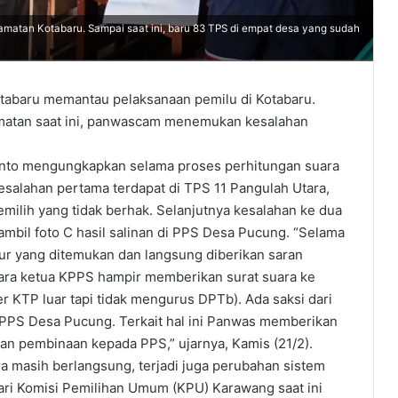
matan Kotabaru. Sampai saat ini, baru 83 TPS di empat desa yang sudah
baru memantau pelaksanaan pemilu di Kotabaru.
camatan saat ini, panwascam menemukan kesalahan
anto mengungkapkan selama proses perhitungan suara
salahan pertama terdapat di TPS 11 Pangulah Utara,
ilih yang tidak berhak. Selanjutnya kesalahan ke dua
mbil foto C hasil salinan di PPS Desa Pucung. “Selama
ur yang ditemukan dan langsung diberikan saran
tara ketua KPPS hampir memberikan surat suara ke
 KTP luar tapi tidak mengurus DPTb). Ada saksi dari
 PPS Desa Pucung. Terkait hal ini Panwas memberikan
n pembinaan kepada PPS,” ujarnya, Kamis (21/2).
ra masih berlangsung, terjadi juga perubahan sistem
ari Komisi Pemilihan Umum (KPU) Karawang saat ini