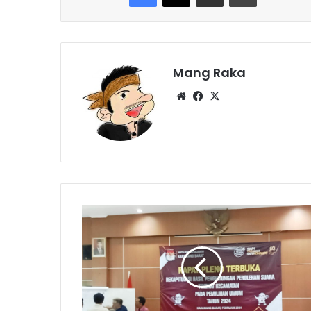
Mang Raka
Website
Facebook
X
Rekapitulasi
Suara
Ditarget
Delapan
Hari
Selesai