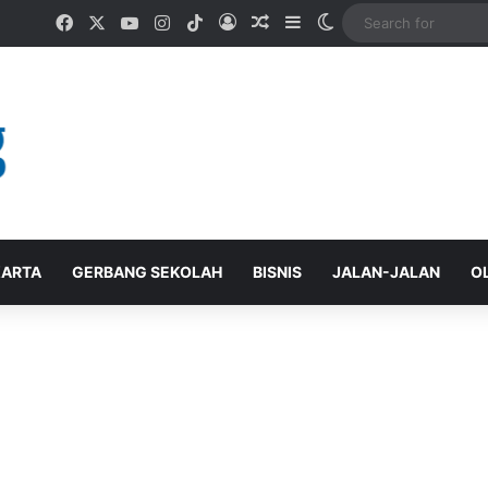
Facebook
X
YouTube
Instagram
TikTok
Log In
Random Article
Sidebar
Switch skin
ARTA
GERBANG SEKOLAH
BISNIS
JALAN-JALAN
O