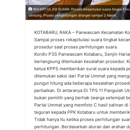
REKAPITULASI SUARA: Proses rekapitulasi suara tingka Keca
dihitung. Proses penghitungan ditarget sampai 2 Maret.
KOTABARU, RAKA – Panwascam Kecamatan Kota
Sampai proses rekapitulasi suara tingkat ke
prosedur saat proses perhitungan suara.
Kordiv P3S Panwascam Kotabaru, Senjin Hari
berlangsung ditemukan kesalahan prosedur. Ke
ketua KPPS memberikan surat suara kepada pem
ditemukan saksi dari Partai Ummat yang menga
pungut hitung ada beberapa kesalahan prosed
perbaikan. Di antaranya Di TPS 11 Pangulah U
bukan pemilih yang berhak (warga setempat ber
Partai Ummat yang memfoto C hasil salinan di
teguran kepada PPK Kotabaru untuk memberika
Tidak hanya itu ketika proses perhitungan sua
perhitungan. Berdasarkan aturan dan arahan d