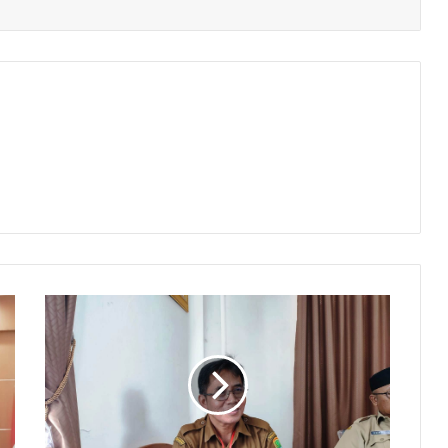
Kasus
Pungli
Pengaruhi
Penilaian
Kinerja
Kepala
Sekolah