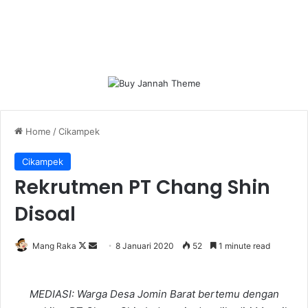
Home
/
Cikampek
Cikampek
Rekrutmen PT Chang Shin
Disoal
Follow
Send
Mang Raka
8 Januari 2020
52
1 minute read
on
an
X
email
MEDIASI: Warga Desa Jomin Barat bertemu dengan