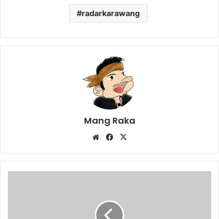
radarkarawang
Mang Raka
Website
Facebook
X
Warga
Belajar
PKBM
Assolahiyah
Galang