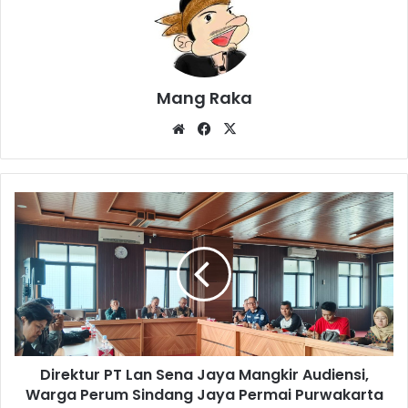
Mang Raka
Website
Facebook
X
Direktur
PT
Lan
Sena
Jaya
Mangkir
Audiensi,
Warga
Perum
Direktur PT Lan Sena Jaya Mangkir Audiensi,
Sindang
Jaya
Warga Perum Sindang Jaya Permai Purwakarta