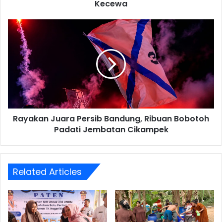
Permai
Kecewa
Purwakarta
Kecewa
Rayakan
Juara
Persib
Bandung,
Ribuan
Bobotoh
Padati
Jembatan
Cikampek
Rayakan Juara Persib Bandung, Ribuan Bobotoh
Padati Jembatan Cikampek
Related Articles