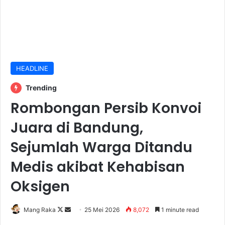
HEADLINE
Trending
Rombongan Persib Konvoi
Juara di Bandung,
Sejumlah Warga Ditandu
Medis akibat Kehabisan
Oksigen
Follow
Send
Mang Raka
25 Mei 2026
8,072
1 minute read
on
an