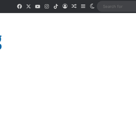
Facebook
X
YouTube
Instagram
TikTok
Log In
Random Article
Sidebar
Switch skin