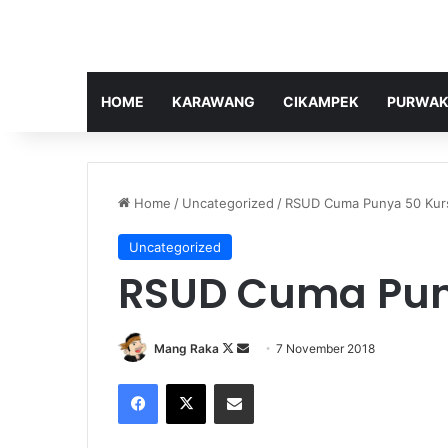
HOME
KARAWANG
CIKAMPEK
PURWAK
Home
/
Uncategorized
/
RSUD Cuma Punya 50 Kur
Uncategorized
RSUD Cuma Pun
Follow
Send
Mang Raka
7 November 2018
on
an
Facebook
X
Share via Email
X
email