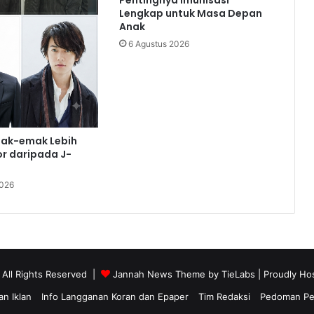
Lengkap untuk Masa Depan
Anak
6 Agustus 2026
ak-emak Lebih
r daripada J-
2026
 All Rights Reserved |
Jannah News Theme by TieLabs
| Proudly Ho
n Iklan
Info Langganan Koran dan Epaper
Tim Redaksi
Pedoman Pem