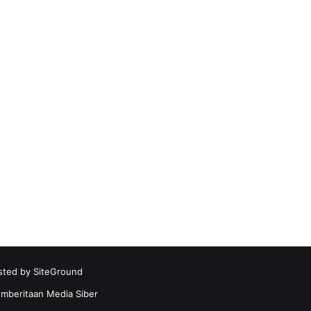
sted by
SiteGround
beritaan Media Siber