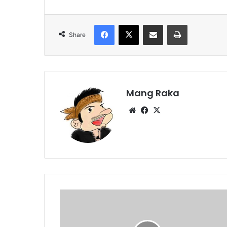
Facebook
X
Share via Email
Print
Share
Mang Raka
Website
Facebook
X
Pelanggar
Lalu
Lintas
Didominasi