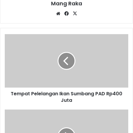
Mang Raka
Website
Facebook
X
Tempat
Pelelangan
Ikan
Sumbang
PAD
Rp400
Juta
Tempat Pelelangan Ikan Sumbang PAD Rp400
Juta
Liburan
Dong..