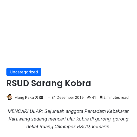
Uncategorized
RSUD Sarang Kobra
Follow
Send
Mang Raka
31 Desember 2019
41
2 minutes read
on
an
MENCARI ULAR: Sejumlah anggota Pemadam Kebakaran
X
email
Karawang sedang mencari ular kobra di gorong-gorong
dekat Ruang Cikampek RSUD, kemarin.