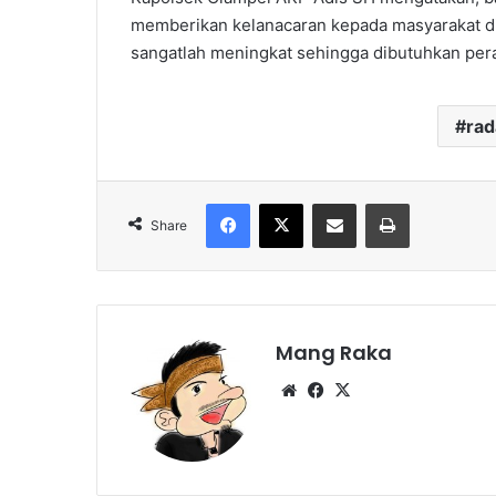
memberikan kelanacaran kepada masyarakat di j
sangatlah meningkat sehingga dibutuhkan peran
ra
Facebook
X
Share via Email
Print
Share
Mang Raka
Website
Facebook
X