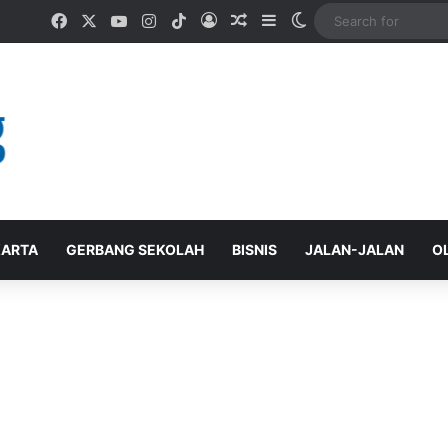
Facebook
X
YouTube
Instagram
TikTok
Log In
Random Article
Sidebar
Switch skin
ARTA
GERBANG SEKOLAH
BISNIS
JALAN-JALAN
O