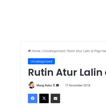
Home
/
Uncategorized
/
Rutin Atur Lalin di Pagi Ha
Uncategorized
Rutin Atur Lalin 
Follow
Send
Mang Raka
17 November 2018
on
an
Facebook
X
Share via Email
X
email