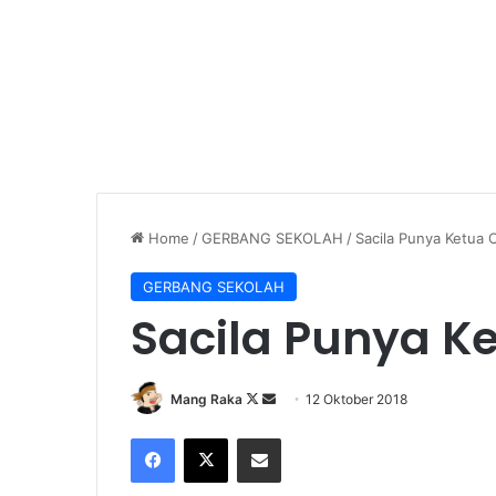
Home
/
GERBANG SEKOLAH
/
Sacila Punya Ketua 
GERBANG SEKOLAH
Sacila Punya K
Follow
Send
Mang Raka
12 Oktober 2018
on
an
Facebook
X
Share via Email
X
email