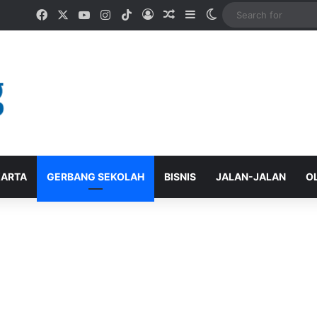
Facebook
X
YouTube
Instagram
TikTok
Log In
Random Article
Sidebar
Switch skin
ARTA
GERBANG SEKOLAH
BISNIS
JALAN-JALAN
O