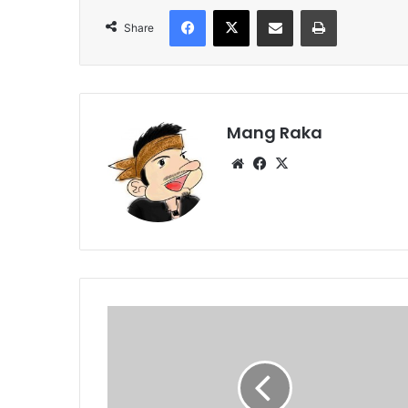
Facebook
X
Share via Email
Print
Share
Mang Raka
Website
Facebook
X
BPD
Ikut
Berburu
Istri
Malas