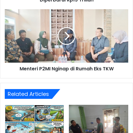
Menteri
P2MI
Nginap
di
Rumah
Eks
TKW
Menteri P2MI Nginap di Rumah Eks TKW
Related Articles