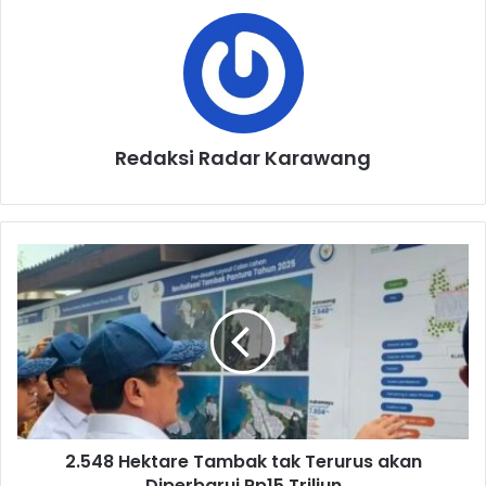
Redaksi Radar Karawang
2.548
Hektare
Tambak
tak
Terurus
akan
Diperbarui
Rp15
Triliun
2.548 Hektare Tambak tak Terurus akan
Diperbarui Rp15 Triliun