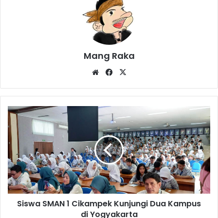
Mang Raka
Website
Facebook
X
Siswa
SMAN
1
Cikampek
Kunjungi
Dua
Kampus
di
Yogyakarta
Siswa SMAN 1 Cikampek Kunjungi Dua Kampus
di Yogyakarta