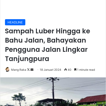
HEADLINE
Sampah Luber Hingga ke
Bahu Jalan, Bahayakan
Pengguna Jalan Lingkar
Tanjungpura
Follow
Send
Mang Raka
18 Januari 2024
40
1 minute read
on
an
X
email