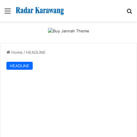
Menu
Se
Home
/
HEADLINE
HEADLINE