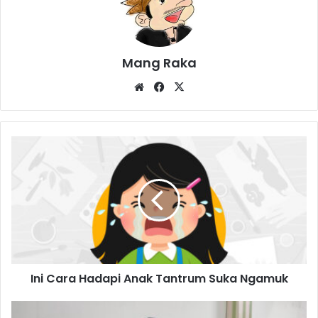
Mang Raka
Website
Facebook
X
Ini
Cara
Hadapi
Anak
Tantrum
Suka
Ngamuk
Ini Cara Hadapi Anak Tantrum Suka Ngamuk
Abaikan