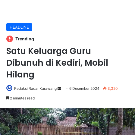
HEADLINE
Trending
Satu Keluarga Guru
Dibunuh di Kediri, Mobil
Hilang
Send
Redaksi Radar Karawang
6 Desember 2024
3,320
an
2 minutes read
email