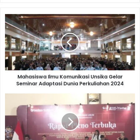
Mahasiswa
Ilmu
Komunikasi
Unsika
Gelar
Seminar
Adaptasi
Dunia
Perkuliahan
Mahasiswa Ilmu Komunikasi Unsika Gelar
2024
Seminar Adaptasi Dunia Perkuliahan 2024
Tim
Acep-
Gina
Masih
Galau
Soal
Menggugat