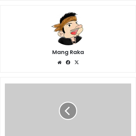
Mang Raka
Website
Facebook
X
Pergantian
Tahun,
Purwakarta
Dikepung
Banjir