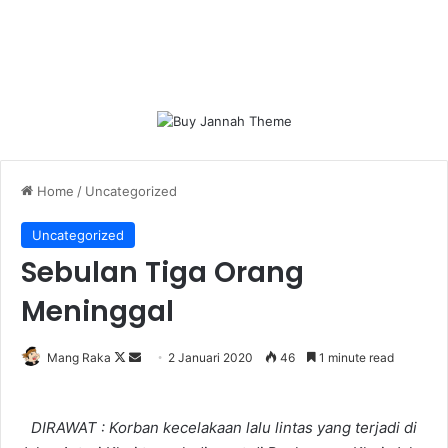
Home
/
Uncategorized
Uncategorized
Sebulan Tiga Orang
Meninggal
Follow
Send
Mang Raka
2 Januari 2020
46
1 minute read
on
an
X
email
DIRAWAT : Korban kecelakaan lalu lintas yang terjadi di