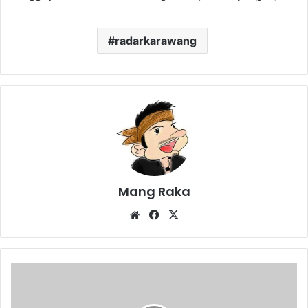
radarkarawang
Mang Raka
Website
Facebook
X
Pelepasan
Siswa
SMAN