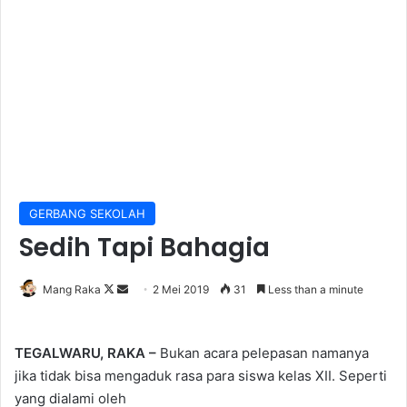
GERBANG SEKOLAH
Sedih Tapi Bahagia
Follow
Send
Mang Raka
2 Mei 2019
31
Less than a minute
on
an
X
email
TEGALWARU, RAKA –
Bukan acara pelepasan namanya
jika tidak bisa mengaduk rasa para siswa kelas XII. Seperti
yang dialami oleh