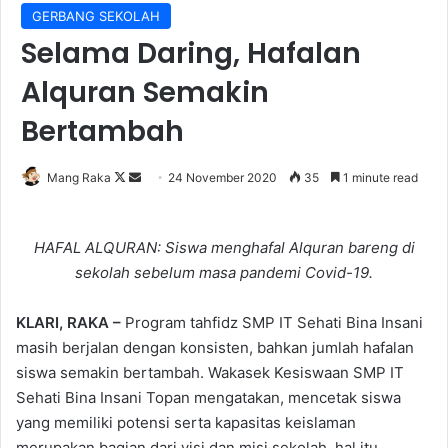
GERBANG SEKOLAH
Selama Daring, Hafalan
Alquran Semakin
Bertambah
Follow
Send
Mang Raka
24 November 2020
35
1 minute read
on
an
X
email
HAFAL ALQURAN: Siswa menghafal Alquran bareng di
sekolah sebelum masa pandemi Covid-19.
KLARI, RAKA –
Program tahfidz SMP IT Sehati Bina Insani
masih berjalan dengan konsisten, bahkan jumlah hafalan
siswa semakin bertambah. Wakasek Kesiswaan SMP IT
Sehati Bina Insani Topan mengatakan, mencetak siswa
yang memiliki potensi serta kapasitas keislaman
merupakan bagian dari visi dan misi sekolah, hal itu