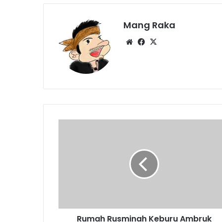
Mang Raka
Website
Facebook
X
Rumah
Rusminah
Keburu
Ambruk
Rumah Rusminah Keburu Ambruk