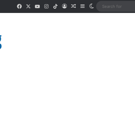
Facebook
X
YouTube
Instagram
TikTok
Log In
Random Article
Sidebar
Switch skin