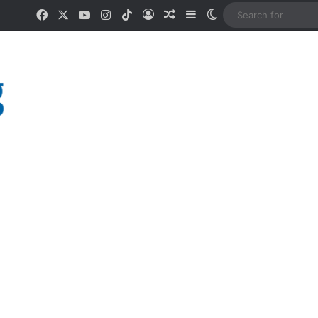
Facebook
X
YouTube
Instagram
TikTok
Log In
Random Article
Sidebar
Switch skin