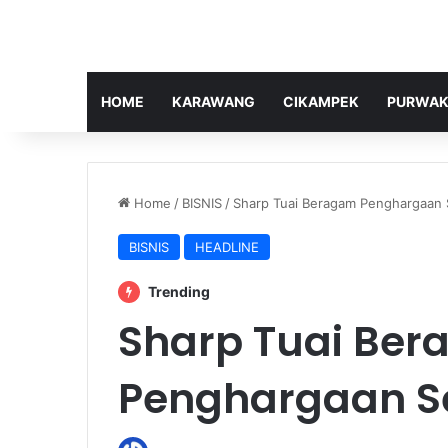
HOME
KARAWANG
CIKAMPEK
PURWAK
Home
/
BISNIS
/
Sharp Tuai Beragam Penghargaan
BISNIS
HEADLINE
Trending
Sharp Tuai Be
Penghargaan S