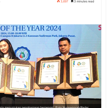
4
3,697
3 minutes read
ia menunjukan penghargaan bergengsi. (Foto Nurmansyah/Radar