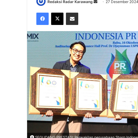
Send
Redaksi Radar Karawang
27 Desember 202
an
Facebook
X
Share via Email
email
SEGUDANG PRESTASI: Perwakilan perusahaan Sharp Indones