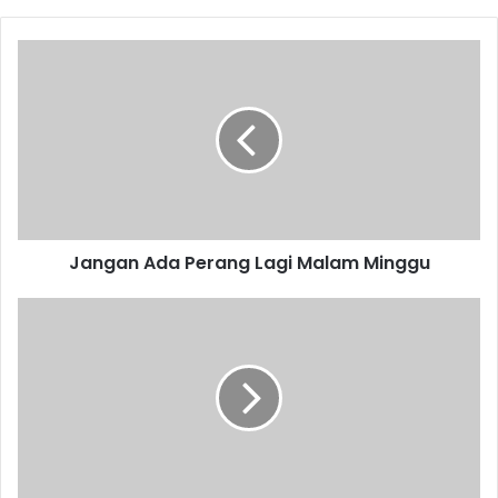
Jangan
Ada
Perang
Lagi
Malam
Minggu
Jangan Ada Perang Lagi Malam Minggu
DPRD
Pertanyakan
Polemik
Pilkades