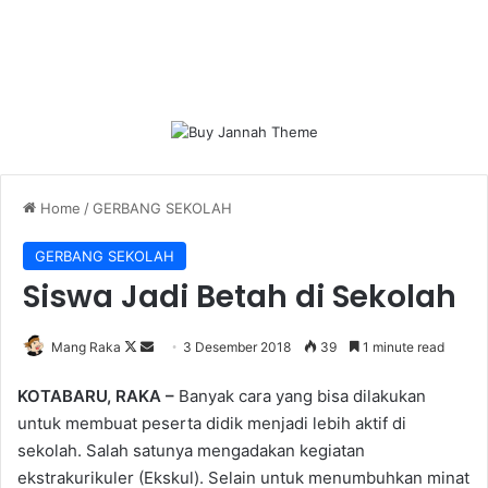
Home
/
GERBANG SEKOLAH
GERBANG SEKOLAH
Siswa Jadi Betah di Sekolah
Follow
Send
Mang Raka
3 Desember 2018
39
1 minute read
on
an
KOTABARU, RAKA –
Banyak cara yang bisa dilakukan
X
email
untuk membuat peserta didik menjadi lebih aktif di
sekolah. Salah satunya mengadakan kegiatan
ekstrakurikuler (Ekskul). Selain untuk menumbuhkan minat