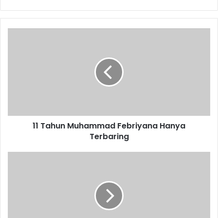
11
Tahun
Muhammad
Febriyana
Hanya
Terbaring
11 Tahun Muhammad Febriyana Hanya
Terbaring
Omzet
Pedagang
Turun
Sejak
Pandemi
Covid-
19