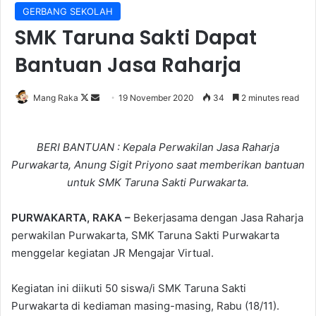
GERBANG SEKOLAH
SMK Taruna Sakti Dapat
Bantuan Jasa Raharja
Follow
Send
Mang Raka
19 November 2020
34
2 minutes read
on
an
X
email
BERI BANTUAN : Kepala Perwakilan Jasa Raharja
Purwakarta, Anung Sigit Priyono saat memberikan bantuan
untuk SMK Taruna Sakti Purwakarta.
PURWAKARTA, RAKA –
Bekerjasama dengan Jasa Raharja
perwakilan Purwakarta, SMK Taruna Sakti Purwakarta
menggelar kegiatan JR Mengajar Virtual.
Kegiatan ini diikuti 50 siswa/i SMK Taruna Sakti
Purwakarta di kediaman masing-masing, Rabu (18/11).