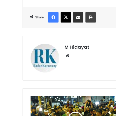
Facebook
X
Share via Email
Print
Share
M Hidayat
Website
Dedi
Mulyadi
Akan
Tata