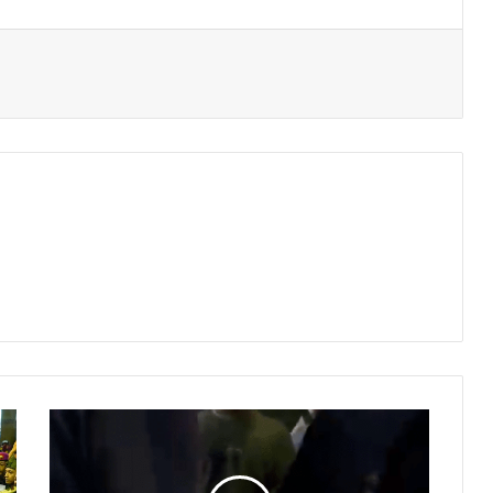
Mencekam!
Duel
Suporter
di