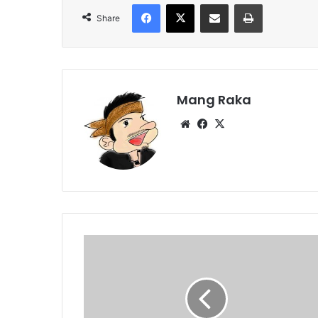
Facebook
X
Share via Email
Print
Share
Mang Raka
Website
Facebook
X
Kotak
Suara
Baru
Dikirim
31.981
Buah