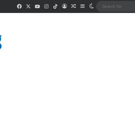
Facebook
X
YouTube
Instagram
TikTok
Log In
Random Article
Sidebar
Switch skin