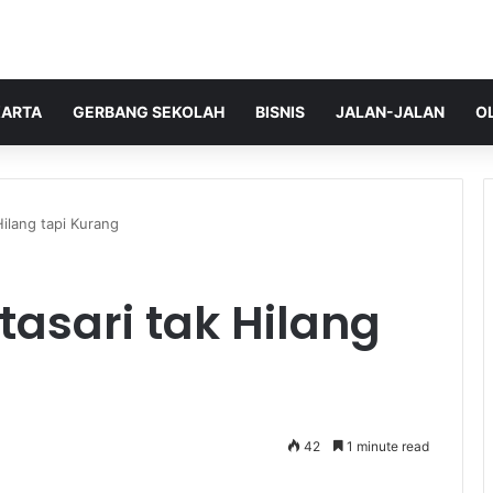
ARTA
GERBANG SEKOLAH
BISNIS
JALAN-JALAN
O
Hilang tapi Kurang
tasari tak Hilang
42
1 minute read