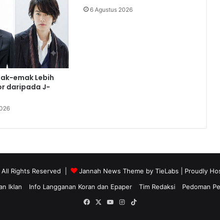
6 Agustus 2026
ak-emak Lebih
r daripada J-
2026
 All Rights Reserved |
Jannah News Theme by TieLabs
| Proudly Ho
n Iklan
Info Langganan Koran dan Epaper
Tim Redaksi
Pedoman Pem
Facebook
X
YouTube
Instagram
TikTok