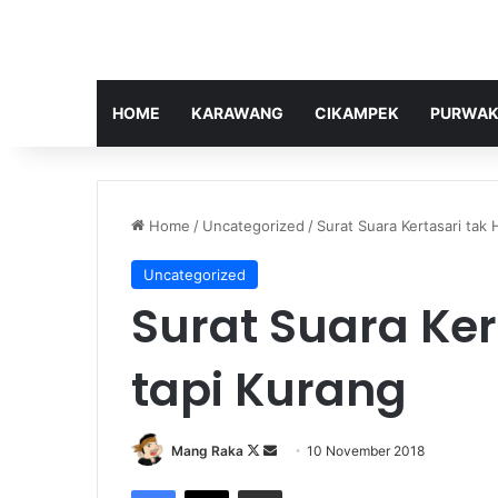
HOME
KARAWANG
CIKAMPEK
PURWAK
Home
/
Uncategorized
/
Surat Suara Kertasari tak 
Uncategorized
Surat Suara Ker
tapi Kurang
Follow
Send
Mang Raka
10 November 2018
on
an
Facebook
X
Share via Email