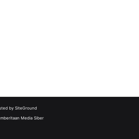
sted by
SiteGround
beritaan Media Siber